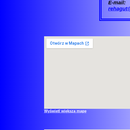
E-mail:
rehagut
Wyświetl większą mapę